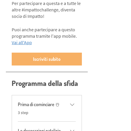
Per partecipare a questa e a tutte le
altre #impattochallenge, diventa
Puoi anche partecipare a questo
programma tramite l'app mobile.
Vai all'App
Iscriviti subito
Programma della sfida
Prima di cominciare ☃️
.
3 step
Le decorazioni natalizie