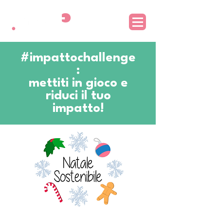
#impattochallenge
:
mettiti in gioco e
riduci il tuo
impatto!