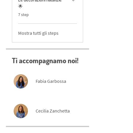
🌟
.
7 step
Mostra tutti gli steps
Ti accompagnamo noi!
Fabia Garbossa
Cecilia Zanchetta