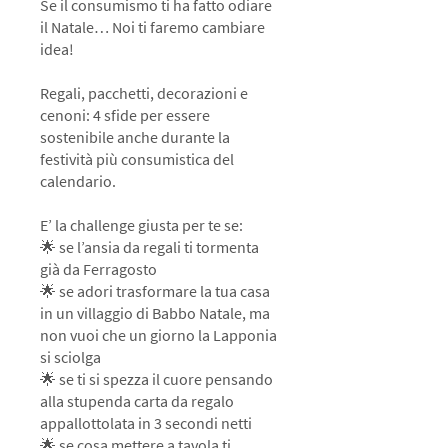
Se il consumismo ti ha fatto odiare
il Natale… Noi ti faremo cambiare
idea!
Regali, pacchetti, decorazioni e
cenoni: 4 sfide per essere
sostenibile anche durante la
festività più consumistica del
calendario.
E’ la challenge giusta per te se:
🌟 se l’ansia da regali ti tormenta
già da Ferragosto
🌟 se adori trasformare la tua casa
in un villaggio di Babbo Natale, ma
non vuoi che un giorno la Lapponia
si sciolga
🌟 se ti si spezza il cuore pensando
alla stupenda carta da regalo
appallottolata in 3 secondi netti
🌟 se cosa mettere a tavola ti