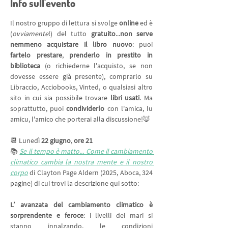
Info sull'evento
Il nostro gruppo di lettura si svolge 
online 
ed è 
(
ovviamente
!) del tutto 
gratuito
...
non serve 
nemmeno acquistare il libro nuovo
: puoi 
fartelo prestare
, 
prenderlo in prestito in 
biblioteca
 (o richiederne l'acquisto, se non 
dovesse essere già presente), comprarlo su 
Libraccio, Acciobooks, Vinted, o qualsiasi altro 
sito in cui sia possibile trovare 
libri usati
. Ma 
soprattutto, puoi 
condividerlo 
con l'amica, lu 
amicu, l'amico che porterai alla discussione!🦊
📆 Lunedì
 22 giugno
, 
ore 21
📚 
Se il tempo è matto... Come il cambiamento 
climatico cambia la nostra mente e il nostro 
corpo
 di Clayton Page Aldern (2025, Aboca, 324 
pagine) di cui trovi la descrizione qui sotto:
L’ avanzata del cambiamento climatico è 
sorprendente e feroce
: i livelli dei mari si 
stanno innalzando, le condizioni 