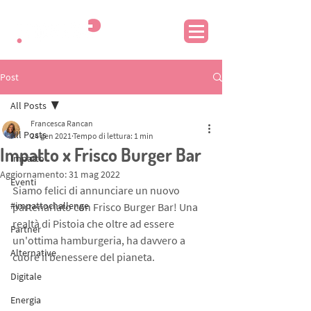
Post
All Posts
Francesca Rancan
All Posts
24 gen 2021
Tempo di lettura: 1 min
Impatto x Frisco Burger Bar
Impatto
Aggiornamento:
31 mag 2022
Eventi
Siamo felici di annunciare un nuovo 
#impattochallenge
partenariato con Frisco Burger Bar! Una 
realtà di Pistoia che oltre ad essere 
Partner
un'ottima hamburgeria, ha davvero a 
Alternative
cuore il benessere del pianeta.
Digitale
Energia