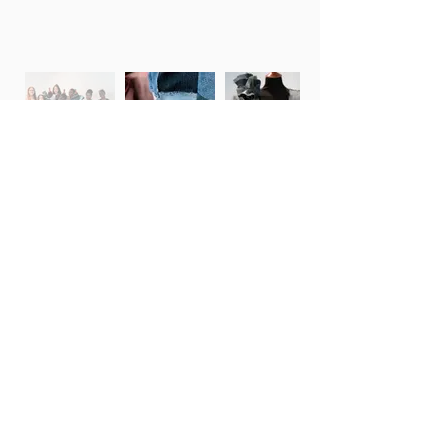
Photo Credit
©Laura Lucafò