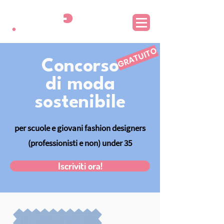
GRATUITO
Concorso
di moda
sostenibile
per scuole
e giovani fashion designers
(professionisti e non) under 35
Iscriviti ora!