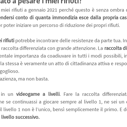
ato a pesare i miei rifiuti?
i miei rifiuti a gennaio 2021 perché questo è senza ombra 
ndersi conto di quanta immondizia esce dalla propria cas
poter iniziare un percorso di riduzione dei propri rifiuti.
 rifiuti
 potrebbe incontrare delle resistenze da parte tua. In e
a raccolta differenziata con grande attenzione. La 
raccolta di
tale importanza da coadiuvare in tutti i modi possibili, i
 stessa è veramente un atto di cittadinanza attiva e respons
rgoglioso.
pazienza, ma non basta.
 in un 
videogame a livelli
. Fare la raccolta differenzia
 se continuassi a giocare sempre al livello 1, ne sei un
l livello 1 non è l’unico, bensì semplicemente il primo. E d
 livello successivo.