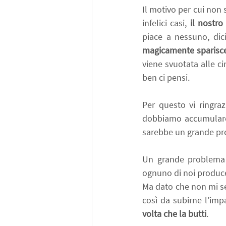
Il motivo per cui non s
infelici casi,
 il nostro
piace a nessuno, dic
magicamente sparisc
viene svuotata alle ci
ben ci pensi.
Per questo vi ringraz
dobbiamo accumulare p
sarebbe un grande pr
Un grande problema c
ognuno di noi produc
Ma dato che non mi se
così da subirne l’imp
volta che la butti
.