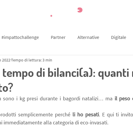
e
Podcast
Consigli gratis
#impattochallenge
Partner
Alternative
Digitale
n 2022
Tempo di lettura: 3 min
ing
Testimonianze
Transizione
Piante
Alimen
 tempo di bilanci(a): quanti r
to?
n sono i kg presi durante i bagordi natalizi… ma
 il peso 
prodotti semplicemente perché 
li ho pesati
. E qui ti invit
mi immediatamente alla categoria di eco-invasati.