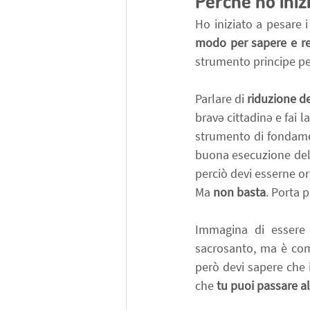
Perché ho inizi
Ho iniziato a pesare 
modo per sapere e re
strumento principe per 
Parlare di 
riduzione dei
bravə cittadinə e fai l
strumento di fondamen
buona esecuzione della
perciò devi esserne o
Ma 
non basta
. Porta 
Immagina di essere
sacrosanto, ma è come
però devi sapere che i
che 
tu puoi passare al