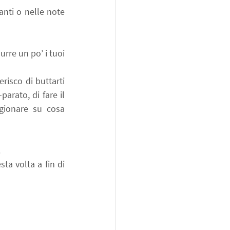
nti o nelle note 
rre un po’ i tuoi 
risco di buttarti 
arato, di fare il 
gionare su cosa 
.
ta volta a fin di 