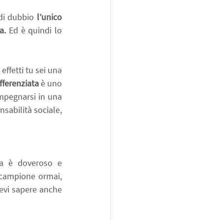
di dubbio
 l’unico 
a. 
Ed è quindi lo 
ffetti tu sei unə 
fferenziata
 è uno 
mpegnarsi in una 
abilità sociale, 
ta è doveroso e 
 campione ormai, 
evi sapere anche 