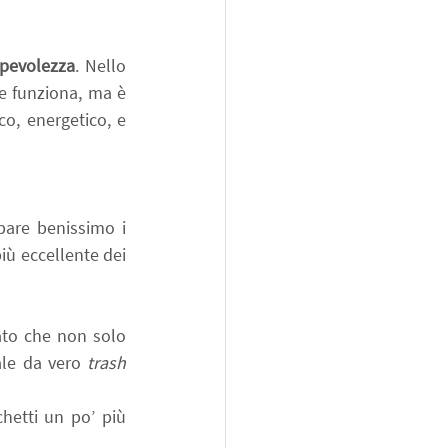
pevolezza
. Nello 
 e funziona, ma è 
o, energetico, e 
are benissimo i 
ù eccellente dei 
ato che non solo 
le da vero 
trash 
hetti un po’ più 