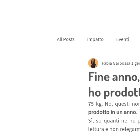
Chi siamo
Cosa facciamo
#impattochalleng
All Posts
Impatto
Eventi
Fabia Garbossa
1 ge
Rifiuti
Moda
Declutter
Fine anno,
ho prodot
75 kg. No, questi no
prodotto in un anno
.
Sì, so quanti ne ho 
lettura e non relegar