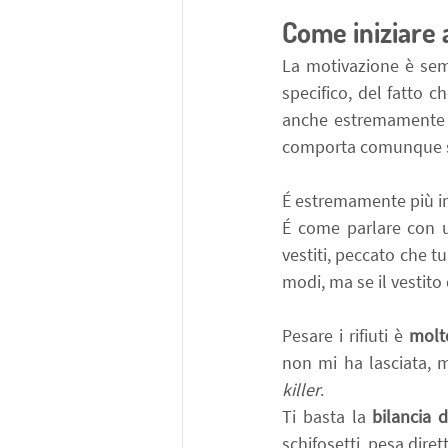
Come iniziare 
La motivazione è semp
specifico, del fatto c
anche estremamente di
comporta comunque sem
É estremamente più imp
É come parlare con u
vestiti, peccato che 
modi, ma se il vestito
Pesare i rifiuti è 
molt
non mi ha lasciata, 
killer
.
Ti basta la 
bilancia 
schifosetti, pesa diret