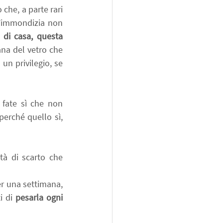
che, a parte rari 
L’immondizia non 
 di casa, questa 
a del vetro che 
un privilegio, se 
 fate sì che non 
erché quello sì, 
à di scarto che 
r una settimana, 
i di 
pesarla ogni 