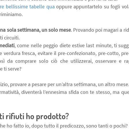
re bellissime tabelle qua
 oppure appuntartelo su fogli vola
criminiamo.
una sola settimana, un solo mese
. Provando poi magari a ridu
i circuiti.
mediati
, come nelle peggio diete estive last minute, ti sugge
e verdura fresca, evitare il pre-confezionato, pre-cotto, pre-p
ì da comprare solo ciò che utilizzerai, osservare e ra
e ti serve?
izio, provare a pesare per un’altra settimana, un altro mese
rmatività, diventerà l’ennesima sfida con te stesso, ma ques
ti rifiuti ho prodotto?
he ho fatto io, dopo tutto il predicozzo, sono tanti o pochi?