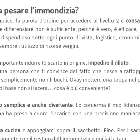
a pesare l’immondizia?
lice: la parola d’ordine per accedere al livello 2 è 
consa
he differenziare non è sufficiente, perché è vero, è efficace,
spendioso sotto ogni punto di vista, logistico, economic
pre l’utilizzo di risorse vergini.
ortante ridurre lo scarto in origine, 
impedire il rifiuto
.
na persona che ti convince del fatto che riesce a rattopp
tu semplicemente non li buchi. Okay mettere una toppa nel pi
 di base non si lacera… cosa è più conveniente?
o semplice e anche divertente
. Lo conferma il mio fidanz
ma ha preso a cuore l’incarico con una precisione maniaca
da cucina
 e appoggiarci sopra il sacchetto. Fine. Per i sacc
tamente con il cestino dell’immondizia e poi fai la tara.