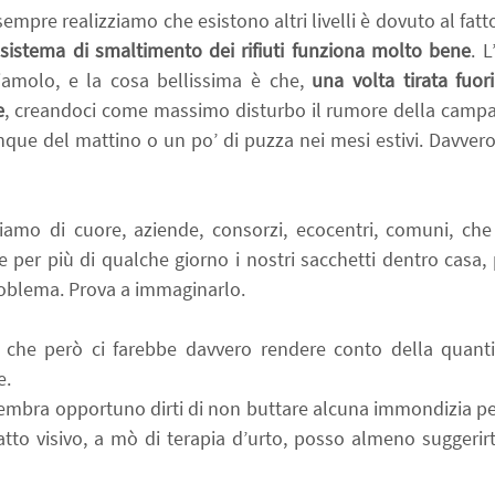
empre realizziamo che esistono altri livelli è dovuto al fatto 
 sistema di smaltimento dei rifiuti funziona molto bene
. 
iamolo, e la cosa bellissima è che, 
una volta tirata fuori
e
, creandoci come massimo disturbo il rumore della campan
nque del mattino o un po’ di puzza nei mesi estivi. Davvero 
iamo di cuore, aziende, consorzi, ecocentri, comuni, che
er più di qualche giorno i nostri sacchetti dentro casa, p
oblema. Prova a immaginarlo.
he però ci farebbe davvero rendere conto della quantit
e.
mbra opportuno dirti di non buttare alcuna immondizia pe
atto visivo, a mò di terapia d’urto, posso almeno suggerirt