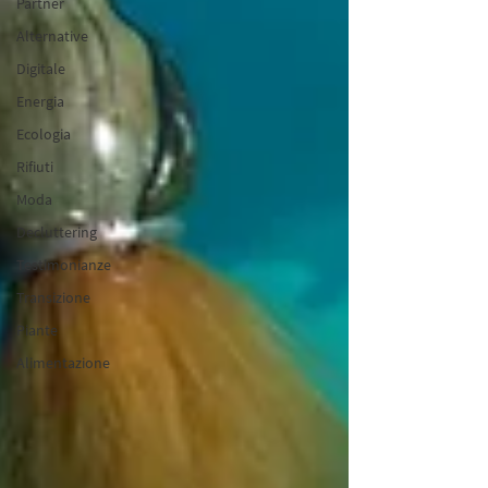
Partner
Alternative
Digitale
Energia
Ecologia
Rifiuti
Moda
Decluttering
Testimonianze
Transizione
Piante
Alimentazione